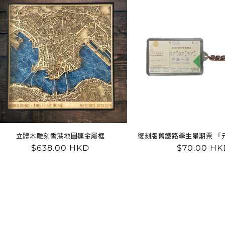
立體木雕刻香港地圖連金屬框
復刻版舊鐵路學生星期票 「
定
$638.00 HKD
定
$70.00 HK
價
價