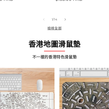
價
/
1
/
14
檢視全部
香港地圖滑鼠墊
不一樣的香港特色滑鼠墊