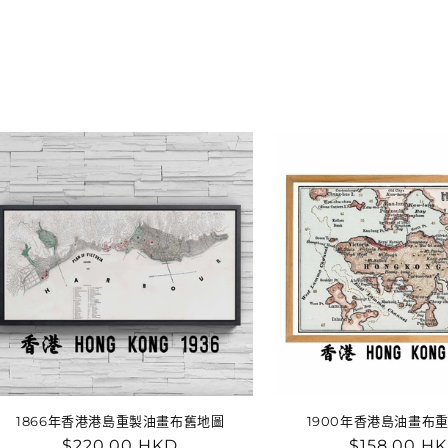
1866年香港港島重製油畫布舊地圖
1900年香港島油畫布
定
$220.00 HKD
定
$158.00 H