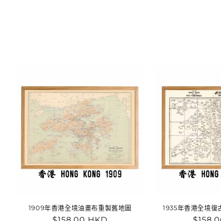
1909年香港全境油畫布重製舊地圖
1935年香港全境
定
$158.00 HKD
定
$158.