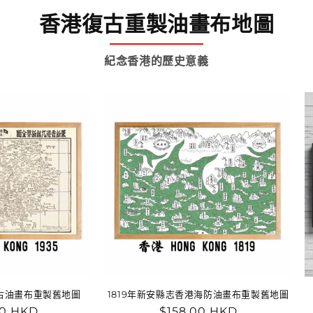
香港復古重製油畫布地圖
紀念香港的歷史意義
復古油畫布重製舊地圖
1819年新安縣志香港海防油畫布重製舊地圖
00 HKD
定
$158.00 HKD