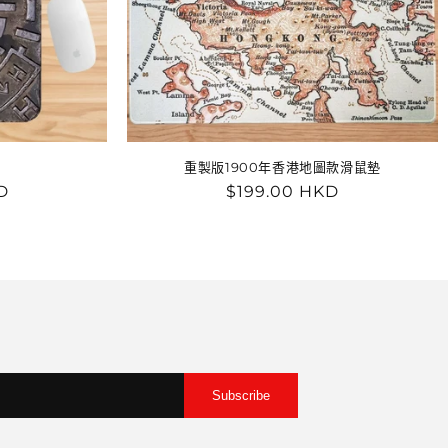
重製版1900年香港地圖款滑鼠墊
D
定
$199.00 HKD
價
Subscribe