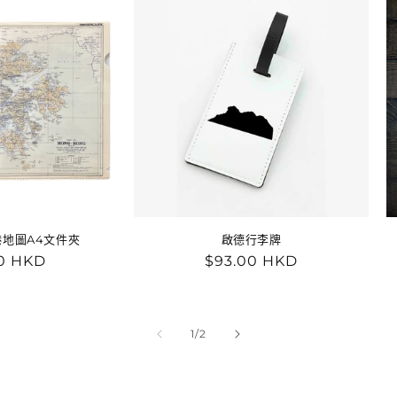
地圖A4文件夾
啟德行李牌
0 HKD
定
$93.00 HKD
價
/
1
/
2