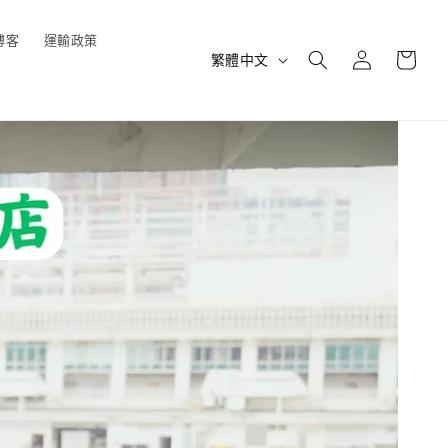
購
博客
運輸政策
登
語
物
繁體中文
入
言
車