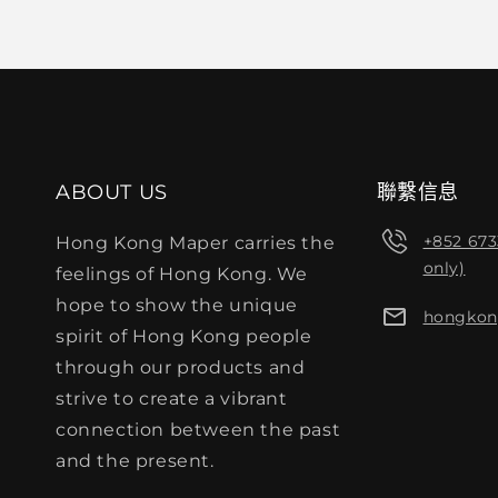
ABOUT US
聯繫信息
+852 67
Hong Kong Maper carries the
only)
feelings of Hong Kong. We
hope to show the unique
hongko
spirit of Hong Kong people
through our products and
strive to create a vibrant
connection between the past
and the present.