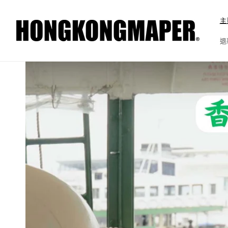
跳至內
容
主
退