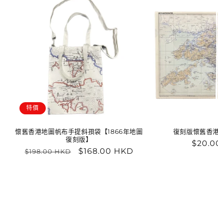
特價
懷舊香港地圖帆布手提斜孭袋【1866年地圖
復刻版懷舊香港
復刻版】
定
$20.0
定
售
$168.00 HKD
$198.00 HKD
價
價
價