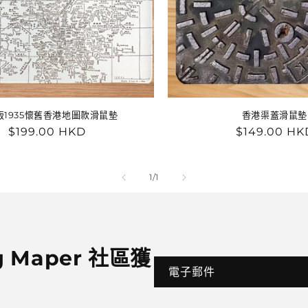
版1935懷舊香港地圖款滑鼠墊
香港渠蓋滑鼠墊
定
$199.00 HKD
定
$149.00 HK
價
價
/
1
/
1
 Maper 社區獲
電子郵件